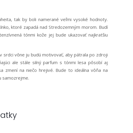
nheita, tak by boli namerané veľmi vysoké hodnoty.
 slnko, ktoré zapadá nad Stredozemným morom. Budí
tenzívnená tónmi kože jej bude ukazovať najkratšiu
 srdci vône ju budú motivovať, aby pátrala po zdroji
ajúci ale stále silný parfum s tónmi lesa pôsobí aj
a zmení na niečo hrejivé. Bude to ideálna vôňa na
ou samozrejme.
iatky