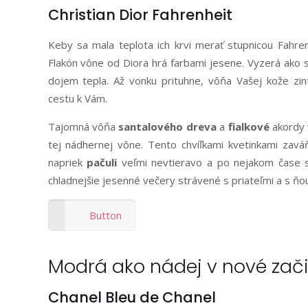
Christian Dior Fahrenheit
Keby sa mala teplota ich krvi merať stupnicou Fahre
Flakón vône od Diora hrá farbami jesene. Vyzerá ako
dojem tepla. Až vonku prituhne, vôňa Vašej kože zin
cestu k Vám.
Tajomná vôňa
santalového dreva
a
fialkové
akordy v
tej nádhernej vône. Tento chvíľkami kvetinkami zaváň
napriek
pačuli
veľmi nevtieravo a po nejakom čase s
chladnejšie jesenné večery strávené s priateľmi a s ň
Button
Modrá ako nádej v nové zač
Chanel Bleu de Chanel