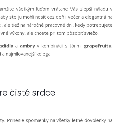
amžite všetkým ľuďom vrátane Vás zlepší náladu v
aby ste ju mohli nosiť cez deň i večer a elegantná na
i, ale tiež na náročné pracovné dni, kedy potrebujete
ovné výkony, ale chcete pri tom pôsobiť sviežo.
adidla
a
ambry
v kombinácii s tónmi
grapefruitu,
a najmilovanejší kolega.
re čisté srdce
ity. Prinesie spomienky na všetky letné dovolenky na