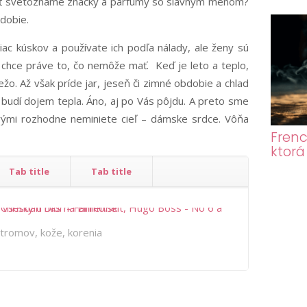
erať svetoznáme značky a parfumy so slávnym menom?
dobie.
ac kúskov a používate ich podľa nálady, ale ženy sú
 chce práve to, čo nemôže mať. Keď je leto a teplo,
ežo. Až však príde jar, jeseň či zimné obdobie a chlad
budí dojem tepla. Áno, aj po Vás pôjdu. A preto sme
orými rozhodne neminiete cieľ – dámske srdce. Vôňa
Frenc
ktorá
Tab title
Tab title
tromov, kože, korenia
s