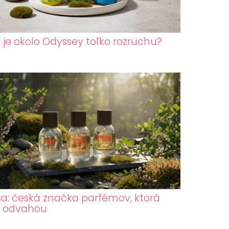
 je okolo Odyssey toľko rozruchu?
sa: česká značka parfémov, ktorá
a odvahou