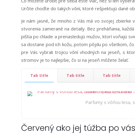
Čo môžete urobiť pre seba ešte viac, než si len vyb
Určite choďte do takých vôní, ktoré rešpektujú dané ob
Je nám jasné, že mnoho z Vás má vo svojej zbierke vi
stvorenia zamerané na detaily. Bez preháňania, každá
pištia po chlade a prenasledujú mužov, ktorí voňajú svi
sa dostane pod ich kožu, potom pôjdu po všetkom, čo 
pre Vás vybrali trojicu vôní vhodných na jeseň, s kt
stromov je to najlepšie, čo si na jeseň môžete želať.
Tab title
Tab title
Tab title
Parfumy s vôňou lesa, s
Červený ako jej túžba po vá