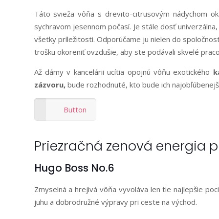
Táto svieža vôňa s drevito-citrusovým nádychom ok
sychravom jesennom počasí. Je stále dosť univerzálna, 
všetky príležitosti. Odporúčame ju nielen do spoločnost
trošku okoreniť ovzdušie, aby ste podávali skvelé prac
Až dámy v kancelárii ucítia opojnú vôňu exotického
k
zázvoru,
bude rozhodnuté, kto bude ich najobľúbenejší 
Button
Priezračná zenová energia p
Hugo Boss No.6
Zmyselná a hrejivá vôňa vyvoláva len tie najlepšie poc
juhu a dobrodružné výpravy pri ceste na východ.