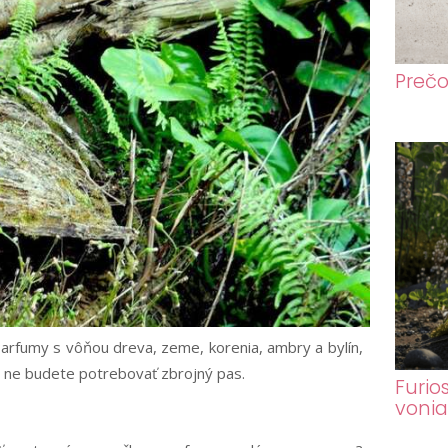
Prečo
Parfumy s vôňou dreva, zeme, korenia, ambry a bylín,
 na ne budete potrebovať zbrojný pas.
Furio
voni