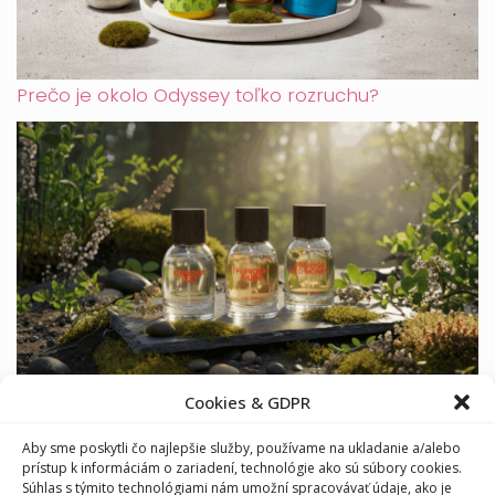
Prečo je okolo Odyssey toľko rozruchu?
Furiosa: česká značka parfémov, ktorá vonia
Cookies & GDPR
odvahou
Aby sme poskytli čo najlepšie služby, používame na ukladanie a/alebo
prístup k informáciám o zariadení, technológie ako sú súbory cookies.
Súhlas s týmito technológiami nám umožní spracovávať údaje, ako je