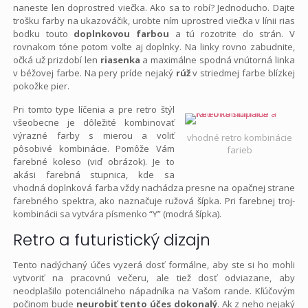
naneste len doprostred viečka. Ako sa to robí? Jednoducho. Dajte
trošku farby na ukazováčik, urobte ním uprostred viečka v línii rias
bodku touto
doplnkovou farbou
a tú rozotrite do strán. V
rovnakom tóne potom voľte aj doplnky. Na linky rovno zabudnite,
očká už prizdobí len
riasenka
a maximálne spodná vnútorná linka
v béžovej farbe. Na pery príde nejaký
rúž
v striedmej farbe blízkej
pokožke pier.
Pri tomto type líčenia a pre retro štýl
všeobecne je dôležité kombinovať
výrazné farby s mierou a voliť
vhodné retro kombinácie
pôsobivé kombinácie. Pomôže Vám
farieb
farebné koleso (viď obrázok). Je to
akási farebná stupnica, kde sa
vhodná doplnková farba vždy nachádza presne na opačnej strane
farebného spektra, ako naznačuje ružová šípka. Pri farebnej troj-
kombinácii sa vytvára písmenko “Y” (modrá šípka).
Retro a futuristický dizajn
Tento nadýchaný účes vyzerá dosť formálne, aby ste si ho mohli
vytvoriť na pracovnú večeru, ale tiež dosť odviazane, aby
neodplašilo potenciálneho nápadníka na Vašom rande. Kľúčovým
počinom bude
neurobiť tento účes dokonalý
. Ak z neho nejaký