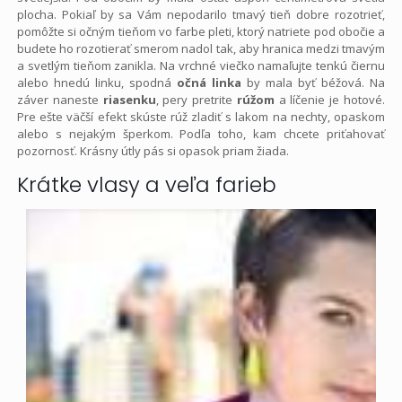
plocha. Pokiaľ by sa Vám nepodarilo tmavý tieň dobre rozotrieť,
pomôžte si očným tieňom vo farbe pleti, ktorý natriete pod obočie a
budete ho rozotierať smerom nadol tak, aby hranica medzi tmavým
a svetlým tieňom zanikla. Na vrchné viečko namaľujte tenkú čiernu
alebo hnedú linku, spodná
očná linka
by mala byť béžová. Na
záver naneste
riasenku
, pery pretrite
rúžom
a líčenie je hotové.
Pre ešte väčší efekt skúste rúž zladiť s lakom na nechty, opaskom
alebo s nejakým šperkom. Podľa toho, kam chcete priťahovať
pozornosť. Krásny útly pás si opasok priam žiada.
Krátke vlasy a veľa farieb