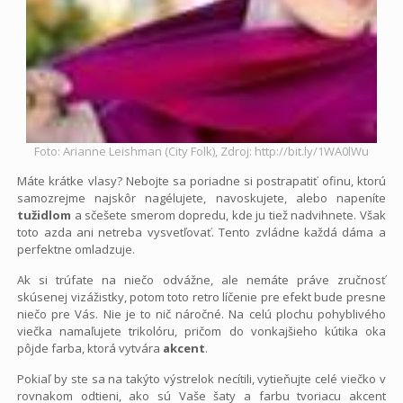
Foto: Arianne Leishman (City Folk), Zdroj: http://bit.ly/1WA0lWu
Máte krátke vlasy? Nebojte sa poriadne si postrapatiť ofinu, ktorú
samozrejme najskôr nagélujete, navoskujete, alebo napeníte
tužidlom
a sčešete smerom dopredu, kde ju tiež nadvihnete. Však
toto azda ani netreba vysvetľovať. Tento zvládne každá dáma a
perfektne omladzuje.
Ak si trúfate na niečo odvážne, ale nemáte práve zručnosť
skúsenej vizážistky, potom toto retro líčenie pre efekt bude presne
niečo pre Vás. Nie je to nič náročné. Na celú plochu pohyblivého
viečka namaľujete trikolóru, pričom do vonkajšieho kútika oka
pôjde farba, ktorá vytvára
akcent
.
Pokiaľ by ste sa na takýto výstrelok necítili, vytieňujte celé viečko v
rovnakom odtieni, ako sú Vaše šaty a farbu tvoriacu akcent