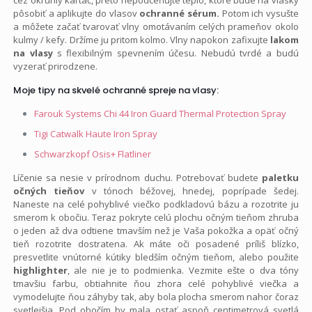
pôsobiť a aplikujte do vlasov
ochranné sérum.
Potom ich vysušte
a môžete začať tvarovať vlny omotávaním celých prameňov okolo
kulmy / kefy. Držíme ju pritom kolmo. Vlny napokon zafixujte
lakom
na vlasy
s flexibilným spevnením účesu. Nebudú tvrdé a budú
vyzerať prirodzene.
Moje tipy na skvelé ochranné spreje na vlasy:
Farouk Systems Chi 44 Iron Guard Thermal Protection Spray
Tigi Catwalk Haute Iron Spray
Schwarzkopf Osis+ Flatliner
Líčenie sa nesie v prírodnom duchu. Potrebovať budete
paletku
očných tieňov
v tónoch béžovej, hnedej, poprípade šedej.
Naneste na celé pohyblivé viečko podkladovú bázu a rozotrite ju
smerom k obočiu. Teraz pokryte celú plochu očným tieňom zhruba
o jeden až dva odtiene tmavším než je Vaša pokožka a opäť očný
tieň rozotrite dostratena. Ak máte oči posadené príliš blízko,
presvetlite vnútorné kútiky bledším očným tieňom, alebo použite
highlighter
, ale nie je to podmienka. Vezmite ešte o dva tóny
tmavšiu farbu, obtiahnite ňou zhora celé pohyblivé viečka a
vymodelujte ňou záhyby tak, aby bola plocha smerom nahor čoraz
svetlejšia. Pod obočím by mala ostať aspoň centimetrová svetlá