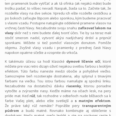
ten pramienok bude vytŕčať a ak tá ofinka (ak nejakú máte) bude
trošku padať, to vôbec nevadí. Naopak, žiada sa to. Začnite tak, že
rozdelíte vlasy na dve sekcie. Vpredu ich ešte rozdeľte cestičkou a
po bokoch zafixujte štipcom alebo sponkou, kým budeme pracovať
s vlasmi vzadu. Postupne natupírujte oddelené pramene vlasov na
vrchnej časti hlavy. Nezabudnite svoju snahu
zafixovať lakom na
vlasy
skôr než s nimi budete ďalej tvoriť účes. Tie by sa teraz mali
stočiť smerom nadol, vytvoriť akýsi nadýchaný drdol a pripnúť
sponkami. Môžete si tiež pomôcť vlasovým donutom. Pomôže
objemu. Zvyšné vlasy vzadu i pramienky z prednej časti hlavy
napokon opatrne sčešte a vzopnite do vrkoča.
K takémuto účesu sa hodí klasické
dymové líčenie očí
, ktoré
môžete pre viac retro dizajn oživiť nejakou svetlou farbou s lesklým
efektom. Túto farbu naneste medzi obočie a pohyblivé viečko.
Samozrejme tieň rozotierajte dostratena, aby splynul s tmavými
farbami na viečku. Tou istou farbou namaľujte aj spodnú linku.
Nezabudnite na dostatočnú dávku
riasenky
, ktorou poriadne
vytočíte a zvýrazníte riasy. Keďže máme na očiach lesk, na pery
príde mat. Keď
rúž
, tak rozhodne v odtieňoch nude blížiacich sa k
farbe Vašej pleti, alebo ešte svetlejší a
s matným efektom
.
Že práve taký rúž nemáte? Poprášte pery
transparentným
púdrom
a budú matné. Rovnako kombinujte aj oblečenie s
doplnkami. Niečo matné, niečo lesklé a ste na správnej ceste k