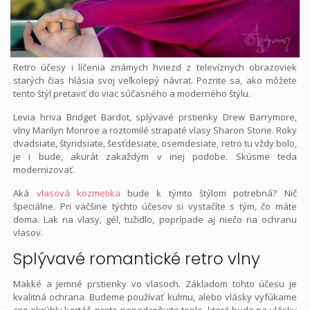
Retro účesy i líčenia známych hviezd z televíznych obrazoviek
starých čias hlásia svoj veľkolepý návrat. Pozrite sa, ako môžete
tento štýl pretaviť do viac súčasného a moderného štýlu.
Levia hriva Bridget Bardot, splývavé prstienky Drew Barrymore,
vlny Marilyn Monroe a roztomilé strapaté vlasy Sharon Stone. Roky
dvadsiate, štyridsiate, šesťdesiate, osemdesiate, retro tu vždy bolo,
je i bude, akurát zakaždým v inej podobe. Skúsme teda
modernizovať.
Aká
vlasová kozmetika
bude k týmto štýlom potrebná? Nič
špeciálne. Pri väčšine týchto účesov si vystačíte s tým, čo máte
doma. Lak na vlasy, gél, tužidlo, poprípade aj niečo na ochranu
vlasov.
Splývavé romantické retro vlny
Mäkké a jemné prstienky vo vlasoch. Základom tohto účesu je
kvalitná ochrana. Budeme používať kulmu, alebo vlásky vyfúkame
cez okrúhly kartáč, preto nepodceňujte teplo, ktoré bude na vlásky