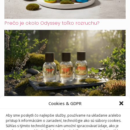
Prečo je okolo Odyssey toľko rozruchu?
Furiosa: česká značka parfémov, ktorá vonia
Cookies & GDPR
odvahou
Aby sme poskytli čo najlepšie služby, používame na ukladanie a/alebo
prístup k informáciám o zariadení, technológie ako sú súbory cookies.
Súhlas s týmito technológiami nám umožní spracovávať údaje, ako je