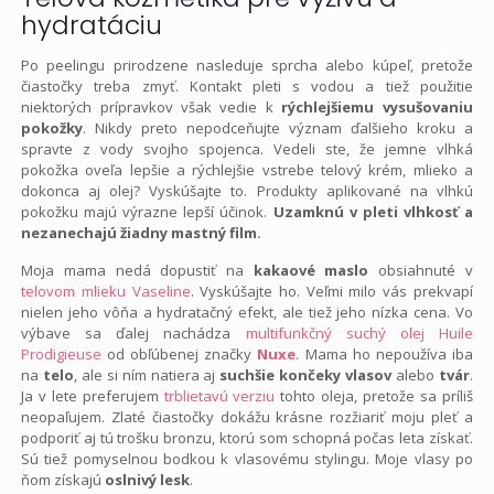
hydratáciu
Po peelingu prirodzene nasleduje sprcha alebo kúpeľ, pretože
čiastočky treba zmyť. Kontakt pleti s vodou a tiež použitie
niektorých prípravkov však vedie k
rýchlejšiemu vysušovaniu
pokožky
. Nikdy preto nepodceňujte význam ďalšieho kroku a
spravte z vody svojho spojenca. Vedeli ste, že jemne vlhká
pokožka oveľa lepšie a rýchlejšie vstrebe telový krém, mlieko a
dokonca aj olej? Vyskúšajte to. Produkty aplikované na vlhkú
pokožku majú výrazne lepší účinok.
Uzamknú v pleti vlhkosť a
nezanechajú žiadny mastný film.
Moja mama nedá dopustiť na
kakaové maslo
obsiahnuté v
telovom mlieku Vaseline
. Vyskúšajte ho. Veľmi milo vás prekvapí
nielen jeho vôňa a hydratačný efekt, ale tiež jeho nízka cena. Vo
výbave sa ďalej nachádza
multifunkčný suchý olej Huile
Prodigieuse
od obľúbenej značky
Nuxe
. Mama ho nepoužíva iba
na
telo
, ale si ním natiera aj
suchšie končeky vlasov
alebo
tvár
.
Ja v lete preferujem
trblietavú verziu
tohto oleja, pretože sa príliš
neopaľujem. Zlaté čiastočky dokážu krásne rozžiariť moju pleť a
podporiť aj tú trošku bronzu, ktorú som schopná počas leta získať.
Sú tiež pomyselnou bodkou k vlasovému stylingu. Moje vlasy po
ňom získajú
oslnivý lesk
.