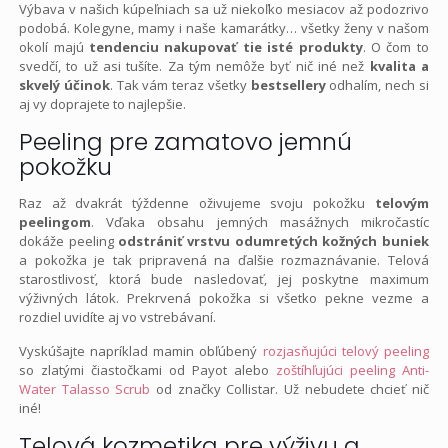
Výbava v našich kúpeľniach sa už niekoľko mesiacov až podozrivo
podobá. Kolegyne, mamy i naše kamarátky… všetky ženy v našom
okolí majú
tendenciu nakupovať tie isté produkty
. O čom to
svedčí, to už asi tušíte. Za tým nemôže byť nič iné než
kvalita a
skvelý účinok
. Tak vám teraz všetky
bestsellery
odhalím, nech si
aj vy doprajete to najlepšie.
Peeling pre zamatovo jemnú
pokožku
Raz až dvakrát týždenne oživujeme svoju pokožku
telovým
peelingom
. Vďaka obsahu jemných masážnych mikročastíc
dokáže peeling
odstrániť vrstvu odumretých kožných buniek
a pokožka je tak pripravená na ďalšie rozmaznávanie. Telová
starostlivosť, ktorá bude nasledovať, jej poskytne maximum
výživných látok. Prekrvená pokožka si všetko pekne vezme a
rozdiel uvidíte aj vo vstrebávaní.
Vyskúšajte napríklad mamin obľúbený
rozjasňujúci telový peeling
so zlatými čiastočkami od Payot alebo
zoštíhľujúci peeling Anti-
Water Talasso Scrub
od značky Collistar. Už nebudete chcieť nič
iné!
Telová kozmetika pre výživu a