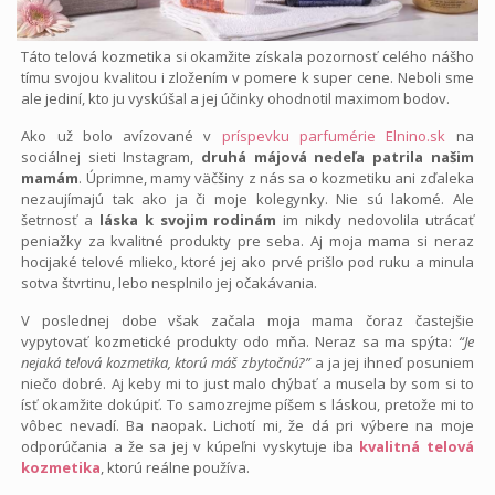
Táto telová kozmetika si okamžite získala pozornosť celého nášho
tímu svojou kvalitou i zložením v pomere k super cene. Neboli sme
ale jediní, kto ju vyskúšal a jej účinky ohodnotil maximom bodov.
Ako už bolo avízované v
príspevku parfumérie Elnino.sk
na
sociálnej sieti Instagram,
druhá májová nedeľa patrila našim
mamám
. Úprimne, mamy väčšiny z nás sa o kozmetiku ani zďaleka
nezaujímajú tak ako ja či moje kolegynky. Nie sú lakomé. Ale
šetrnosť a
láska k svojim rodinám
im nikdy nedovolila utrácať
peniažky za kvalitné produkty pre seba. Aj moja mama si neraz
hocijaké telové mlieko, ktoré jej ako prvé prišlo pod ruku a minula
sotva štvrtinu, lebo nesplnilo jej očakávania.
V poslednej dobe však začala moja mama čoraz častejšie
vypytovať kozmetické produkty odo mňa. Neraz sa ma spýta:
“Je
nejaká telová kozmetika, ktorú máš zbytočnú?”
a ja jej ihneď posuniem
niečo dobré. Aj keby mi to just malo chýbať a musela by som si to
ísť okamžite dokúpiť. To samozrejme píšem s láskou, pretože mi to
vôbec nevadí. Ba naopak. Lichotí mi, že dá pri výbere na moje
odporúčania a že sa jej v kúpeľni vyskytuje iba
kvalitná telová
kozmetika
, ktorú reálne používa.