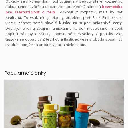
Odkedy sa s kolegynkami pohybujeme v beauty sfére, kozmetiku
nakupujeme s väčšou obozretnosťou. Keď už nám má
kozmetika
pre starostlivosť o telo
odkrojiť z rozpočtu, mala by byť
kvalitná
. To však nie je žiadny problém, pretože z Elnino.sk si
vieme zohnať samé
skvelé kúsky za super priaznivé ceny
.
Doprajeme ich aj svojim mamičkám a na deň matiek sme im opäť
doplnili zásoby o všetky spomínané bestsellery z ponuky. Ako
testovanie dopadlo? Z téglikov a fľaštičiek veselo ubúda obsah, čo
svedčí o tom, že sa produkty páčia nielen nám.
Populárne články