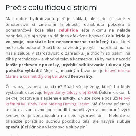
Preč s celulitídou a striami
Mať dobre hydratovanú pleť je základ, ale strie (získané v
tehotenstve či zmenami hmotnosti), ochabnutá pokožka a
pomarančová koža alias
celulitída
ešte nikomu na nálade
nepridali. Ale aj s tým sa dá dnes efektívne bojovať.
Celulitída je
vo svojej podstate len nerovnomerne rozložený tuk
, ktorý
môže telo odbúrať. Stačí k tomu vhodný pohyb – napríklad mama
našla záľubu v starostlivosti o záhradku, ja chodím so psíkmi na
dlhé prechádzky – a vhodná telová kozmetika. Tá by mala navodiť
lepšie prekrvenie pokožky, urýchliť odbúravanie tukov a tým
pokožku vyhladiť
. Mojim aj maminým favoritom je
telové
mlieko
Clarins
a
kozmetický
olej
CelluO
od
Renovality
.
Čo naozaj zaberá na
strie
? Snáď všetky ženy, ktoré ho kedy
vyskúšali, ospevujú
legendárny telový olej Bi-Oil
. Ďalším krokom k
peknej postave je zlepšenie elasticity. Z Nuxe skvele poslúži
telový
krém NUXE Body Care Melting Firming Cream
. Má úžasne príjemnú
textúru a vonia zmesou mandlí i mandľových a pomarančových
kvetov, čo je vôňa ideálna na tieto sychravé dni. Nielenže si
okamžite poradí so suchou pokožkou tela, ale navyše sľubuje
spevňujúci
účinok a všetky svoje sľuby plní.