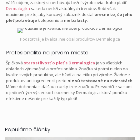
väčší objem, za ktorý si nechávajú bežní výrobcovia draho platiť.
Dermalogika
sa teda nedrží aktuálnych trendov. Robí však
maximum pre to, aby koncový zákazník dostal
presne to, čo jeho
pleť potrebuje
k zlepšeniu a
nie balasty
.
Podstatná je kvalita, nie obal produktov Dermalogica
Profesionalita na prvom mieste
Špičková
starostlivosť o pleť s Dermalogica
je vo všetkých
ohľadoch výnimočná a profesionálna. Značka si potrpí nielen na
kvalite svojich produktov, ale hľadí aj na etiku pri výrobe. Žiadne z
produktov ani ingrediencií preto
nie sú testované na zvieratách
.
Máme dočinenia s ďalšou cruelty free značkou.Presvedčte sa sami
o jedinečných výsledkoch kozmetiky Dermalogica, ktorá ponúka
efektívne riešenie pre každý typ pleti!
Populárne články