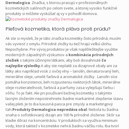
Dermalogica
. Značka, s ktorou pracujú v profesionálnych
kozmetických salónoch po celom svete, a ktorej vysoko funkčné
produkty si môžete vyskúšať aj vy v pohodlí domova.
Pleťová kozmetika, ktorá pláva proti prúdu?
Ak ste si mysleli, že je táto značka kozmetiky čisto prírodná, musím
vás vyviesť z omylu. Prírodné zložky tu tiež hrajú veľkú úlohu.
Nepochybne. Pre vývoj produktov je však najdôležitejšie využitie
moderných západných výskumov a
kombinácia prírodných
zložiek
s takými účinnými látkami, aby boli dosiahnuté
čo
najlepšie výsledky
.A aby ste neplatili za dizajnové obaly ani za
látky ako napríklad vosk z ovčej vlny – lanolín, denaturovaný lieh,
minerálne oleje, umelé farbivá a aromatické zložky. Lanolín síce
pomáha konzistencii, lieh rozpusteniu niektorých látok, minerálne
oleje roztierateľnosti, farbivá a parfumy zasa vylepšujú farbu i
vôňu. To je fakt. Ale pri používaní bežnej kozmetiky s takýmto
lacným zložením nepostrehnete žiadne markantné zlepšenie stavu
vašej pleti. Je to iba luxusná pasca pre zmysly a marketingový
ťah.
Produkty Dermalogica nepredáva obal
. Nebola tu žiadna
snaha o sofistikovaný dizajn ani 100 % prírodné zloženie. Skôr sa
kladie dôraz na koncentráciu. V produktoch sa využíva minimum
vody, ktorá taktiež v kozmetike nehrá žiadnu väčšiu rolu. Iba tvorí