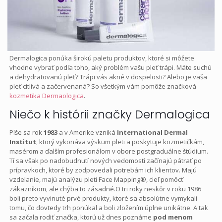
Dermalogica ponúka širokú paletu produktov, ktoré si môžete
vhodne vybrať podľa toho, aký problém vašu pleť trápi. Máte suchú
a dehydratovanú pleť? Trápi vás akné v dospelosti? Alebo je vaša
pleť citlivá a začervenaná? So všetkým vám pomôže značková
kozmetika Dermaologica
.
Niečo k histórii značky Dermalogica
Píše sa rok
1983
a v Amerike vzniká
International Dermal
Institut
, ktorý vykonáva výskum pleti a poskytuje kozmetičkám,
masérom a ďalším profesionálom v obore postgraduálne štúdium.
Tí sa však po nadobudnutí nových vedomostí začínajú pátrať po
prípravkoch, ktoré by zodpovedali potrebám ich klientov. Majú
vzdelanie, majú analýzu pleti Face Mapping®, cieľ pomôcť
zákazníkom, ale chýba to zásadné.O tri roky neskôr v roku 1986
boli preto vyvinuté prvé produkty, ktoré sa absolútne vymykali
tomu, čo dovtedy trh ponúkal a boli zložením úplne unikátne. A tak
sa začala rodiť značka, ktorú už dnes poznáme
pod menom