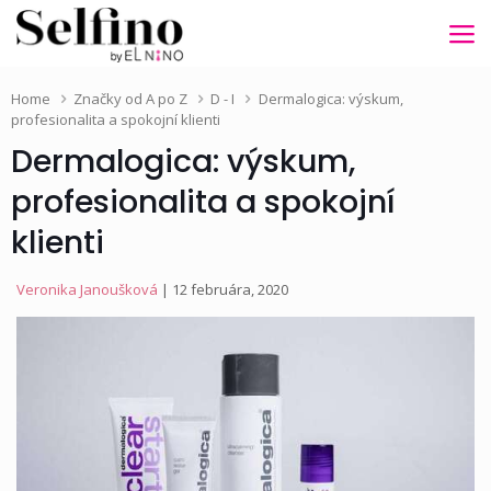
Home
Značky od A po Z
D - I
Dermalogica: výskum,
profesionalita a spokojní klienti
Dermalogica: výskum,
profesionalita a spokojní
klienti
Veronika Janoušková
| 12 februára, 2020