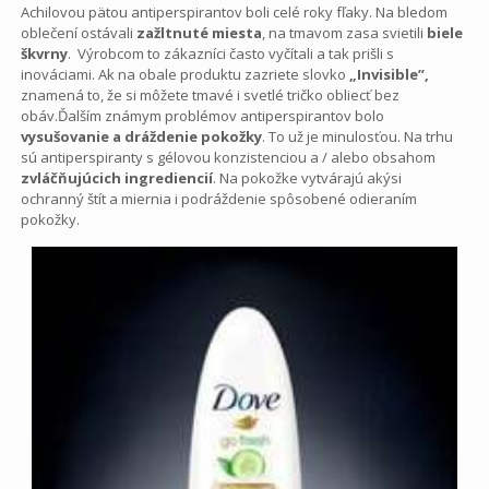
Achilovou pätou antiperspirantov boli celé roky fľaky. Na bledom
oblečení ostávali
zažltnuté miesta
, na tmavom zasa svietili
biele
škvrny
. Výrobcom to zákazníci často vyčítali a tak prišli s
inováciami. Ak na obale produktu zazriete slovko
„Invisible”,
znamená to, že si môžete tmavé i svetlé tričko obliecť bez
obáv.Ďalším známym problémov antiperspirantov bolo
vysušovanie a dráždenie pokožky
. To už je minulosťou. Na trhu
sú antiperspiranty s gélovou konzistenciou a / alebo obsahom
zvláčňujúcich ingrediencií
. Na pokožke vytvárajú akýsi
ochranný štít a miernia i podráždenie spôsobené odieraním
pokožky.