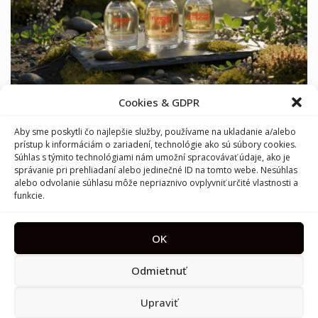
Furiosa: česká značka parfémov, ktorá vonia
Cookies & GDPR
odvahou
Aby sme poskytli čo najlepšie služby, používame na ukladanie a/alebo
prístup k informáciám o zariadení, technológie ako sú súbory cookies.
Súhlas s týmito technológiami nám umožní spracovávať údaje, ako je
správanie pri prehliadaní alebo jedinečné ID na tomto webe. Nesúhlas
alebo odvolanie súhlasu môže nepriaznivo ovplyvniť určité vlastnosti a
funkcie.
OK
French Avenue Vulcan: Baie vs. Feu – ktorá tvár
sopky vám vonia?
Odmietnuť
Upraviť