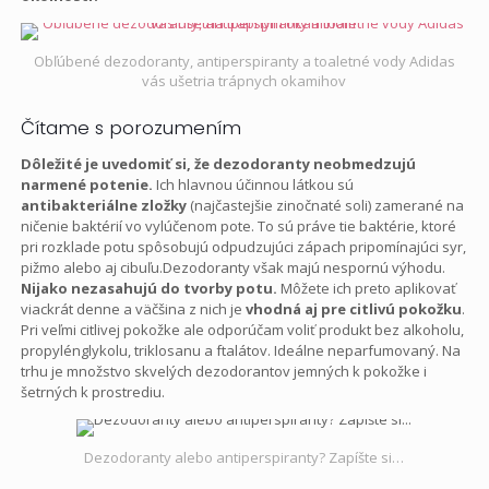
Obľúbené dezodoranty, antiperspiranty a toaletné vody Adidas
vás ušetria trápnych okamihov
Čítame s porozumením
Dôležité je uvedomiť si, že dezodoranty neobmedzujú
narmené potenie.
Ich hlavnou účinnou látkou sú
antibakteriálne zložky
(najčastejšie zinočnaté soli) zamerané na
ničenie baktérií vo vylúčenom pote. To sú práve tie baktérie, ktoré
pri rozklade potu spôsobujú odpudzujúci zápach pripomínajúci syr,
pižmo alebo aj cibuľu.Dezodoranty však majú nespornú výhodu.
Nijako nezasahujú do tvorby potu.
Môžete ich preto aplikovať
viackrát denne a väčšina z nich je
vhodná aj pre citlivú pokožku
.
Pri veľmi citlivej pokožke ale odporúčam voliť produkt bez alkoholu,
propylénglykolu, triklosanu a ftalátov. Ideálne neparfumovaný. Na
trhu je množstvo skvelých dezodorantov jemných k pokožke i
šetrných k prostrediu.
Dezodoranty alebo antiperspiranty? Zapíšte si…