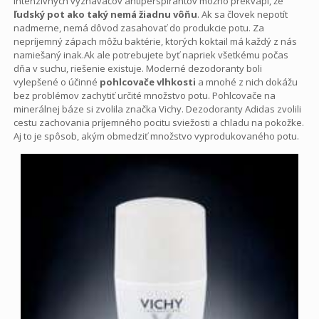
Intenzívnych vyznávačov antiperspirantov možno prekvapí, že
ľudský pot ako taký nemá žiadnu vôňu
. Ak sa človek nepotít
nadmerne, nemá dôvod zasahovať do produkcie potu. Za
nepríjemný zápach môžu baktérie, ktorých koktail má každý z nás
namiešaný inak.Ak ale potrebujete byť napriek všetkému počas
dňa v suchu, riešenie existuje. Moderné dezodoranty boli
vylepšené o účinné
pohlcovače vlhkosti
a mnohé z nich dokážu
bez problémov zachytiť určité množstvo potu. Pohlcovače na
minerálnej báze si zvolila značka Vichy. Dezodoranty Adidas zvolili
cestu zachovania príjemného pocitu sviežosti a chladu na pokožke.
Aj to je spôsob, akým obmedziť množstvo vyprodukovaného potu.