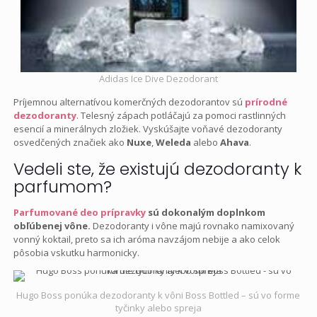
Adidas Ice Dive Dezodorant
Príjemnou alternatívou komerčných dezodorantov sú
prírodné
dezodoranty
. Telesný zápach potláčajú za pomoci rastlinných
esencií a minerálnych zložiek. Vyskúšajte voňavé dezodoranty
osvedčených značiek ako
Nuxe
,
Weleda
alebo
Ahava
.
Vedeli ste, že existujú dezodoranty k
parfumom?
Parfumované deo prípravky
sú dokonalým doplnkom
obľúbenej vône.
Dezodoranty i vône majú rovnako namixovaný
vonný koktail, preto sa ich aróma navzájom nebije a ako celok
pôsobia vskutku harmonicky.
Hugo Boss ponúka dezodoranty k vôni Boss Bottled – sú vo forme
tyčinky alebo spreja