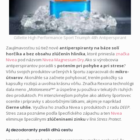
Gillette High Performance Sport Triumph 48h Antiperspirant
Zaujímavosťou sú tiež nové
antiperspiranty na báze solí
horčíka a bez obsahu zlúčenín hliníka
, ktoré priniesla
značka
Nivea
pod názvom
Nivea Magnesium Dry
.Ako si výrobcovia
antiperspirantov poradili s
potením pri pohybe a pri strese
?
Vôňu svojich produktov určených k športu zapracovali do
mikro-
útvarov
. Akonáhle sa začnete pohybovať, trením pokožky sa
kapsuľky rozbijú a uvoľnia krásnu vôňu. Značka Rexona technológii
dala meno „
Motionsense™
” a úspešne ju používa v tekutých i tuhých
deo produktoch. Pri intenzívnejšom pohybe ako aktívny športovec
oceníte i prípravky s absorbčnými látkami, akými je napríklad
čierne uhlie.
Využíva ho značka Nivea s produktoch z radu
DEEP
.
Stres zasa poznáme podľa špecifického zápachu a ten
Nivea
eliminuje špeciálnymi
zlúčeninami zinku
v línii
Stress Protect
.
Aj dezodoranty prešli dlhú cestu