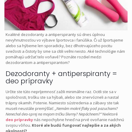
Kvalitné dezodoranty a antiperspiranty sú dnes úplnou
nevyhnutnosťou vo výbave športovca i fanúšika. Či už športujeme
alebo sa hýbeme len sporadicky, bez dlhotrvajúceho pocitu
sviežosti a čistoty by sme sa cítili veľmi neisto. Aké technológie nám
pomáhajú udržať telo voňavé? Poznáte rozdiel medzi
dezodorantom a antiperspirantom?
Dezodoranty + antiperspiranty =
deo prípravky
Určite ste túto nepríjemnosť zažili minimálne raz. Ocitli ste sa v
spoločnosti, trošku ste sa hýbali, alebo ste znervózneli a nastal
trápny okamih. Potenie. Namiesto sústredenia a zábavy ste tak
museli neustále premýšľať:
„Nemám mokré fľaky pod pazuchami?
Nenechal deo-sprej na mojom tričku škvrny? Nepáchnem?”
Niektoré
deo prípravky
nás nepochybne hneď na prvé ovoňanie nadchnú
svojou vôňou.
Ktoré ale budú fungovať najlepšie a za akých
okolností?