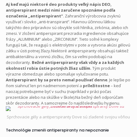
Aj keď majú niektoré deo produkty veľký nápis DEO,
antiperspirant medzi nimi zaručene spoznáme podľa
označenia „antiperspirant”
. Zahraniční výrobcovia zvyknú
využívať i slovko „anti-transpirant”. Hlavnou účinnou látkou
takýchto deo prípravkov sú obvykle soli hliníka, zirkónia, alebo ich
zmesi. V zložení antiperspirant prezradia ingrediencie obsahujúce
frázy „ALUMINIUM” alebo „ZIRCONIUM”. Tieto soľné komplexy
fungujú tak, že reagujú s elektrolytmi v pote a vytvoria akúsi gélovú
zátku v ústi potnej žľazy.Niektoré antiperspiranty obsahujú taktiež
antibakteriálnu a vonnú zložku, čím sa veľmi podobajú na
dezodoranty.
Bežné antiperspiranty však vždy a za každých
okolností robia ústie potných žliaz užším.
Tým produkt
výrazne obmedzuje alebo spomaľuje vylučovanie potu.
Antiperspirant by sa preto nemal používať denne
. Je lepšie po
ňom siahnuť len pri nadmernom potení a
príležitostne
– keď
naozaj potrebujeme byť v suchu (napríklad v práci počas
prezentácie alebo na skúške v škole).Na bežný deň odporúčam
skôr dezodoranty. A samozrejme čo najdôslednejšiu hygienu.
Sprchovacie gély a antiperspiranty Dove sú zladené svojou vôňou
Technológie zmenili antiperspiranty na nepoznanie