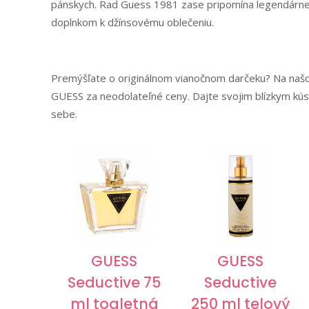
pánskych. Rad Guess 1981 zase pripomína legendárne d
doplnkom k džínsovému oblečeniu.
Premýšľate o originálnom vianočnom darčeku? Na našo
GUESS za neodolateľné ceny. Dajte svojim blízkym kúso
sebe.
GUESS
GUESS
Seductive 75
Seductive
ml toaletná
250 ml telový