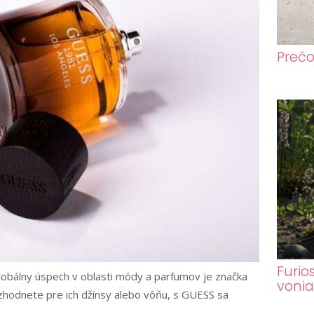
Prečo
Furio
lobálny úspech v oblasti módy a parfumov je značka
voni
ozhodnete pre ich džínsy alebo vôňu, s GUESS sa