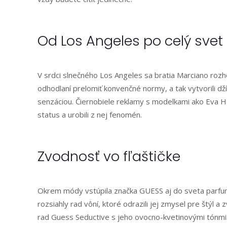
Od Los Angeles po celý svet
V srdci slnečného Los Angeles sa bratia Marciano rozho
odhodlaní prelomiť konvenčné normy, a tak vytvorili d
senzáciou. Čiernobiele reklamy s modelkami ako Eva Her
status a urobili z nej fenomén.
Zvodnosť vo fľaštičke
Okrem módy vstúpila značka GUESS aj do sveta parfu
rozsiahly rad vôní, ktoré odrazili jej zmysel pre štýl
rad Guess Seductive s jeho ovocno-kvetinovými tónmi