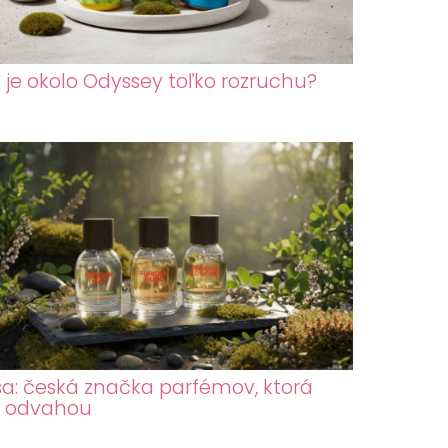
 je okolo Odyssey toľko rozruchu?
sa: česká značka parfémov, ktorá
a odvahou