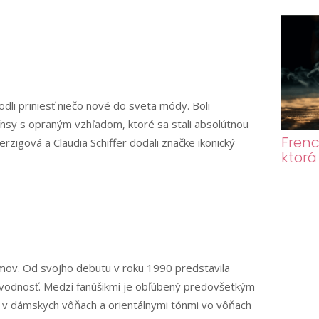
dli priniesť niečo nové do sveta módy. Boli
žínsy s opraným vzhľadom, ktoré sa stali absolútnou
Frenc
zigová a Claudia Schiffer dodali značke ikonický
ktorá
mov. Od svojho debutu v roku 1990 predstavila
 a zvodnosť. Medzi fanúšikmi je obľúbený predovšetkým
 v dámskych vôňach a orientálnymi tónmi vo vôňach