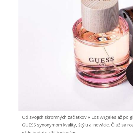
Od svojich skromných začiatkov v Los Angeles až po g
GUESS synonymom kvality, štýlu a inovácie. Či už sa r
vždy budete cítiť jedinečne.