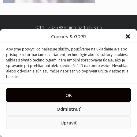
2014 - 2026 © elnino parfum, s.r.o.
Cookies & GDPR
Aby sme poskytli čo najlepšie služby, používame na ukladanie a/alebo
prístup k informáciám o zariadení, technológie ako sú súbory cookies.
Súhlas s týmito technológiami nám umožní spracovávať údaje, ako je
správanie pri prehliadaní alebo jedinečné ID na tomto webe. Nesúhlas
alebo odvolanie súhlasu môže nepriaznivo ovplyvniť určité vlastnosti a
funkcie.
OK
Odmietnuť
Upraviť