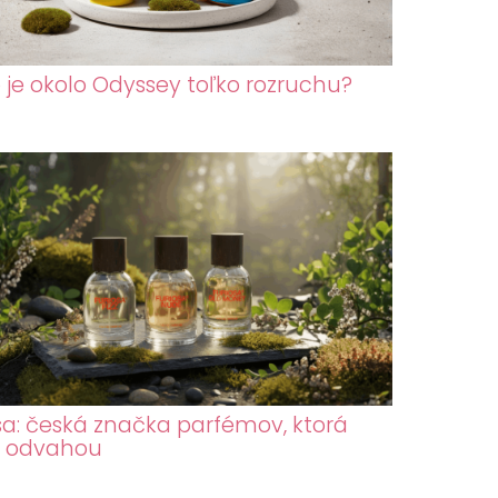
 je okolo Odyssey toľko rozruchu?
sa: česká značka parfémov, ktorá
a odvahou