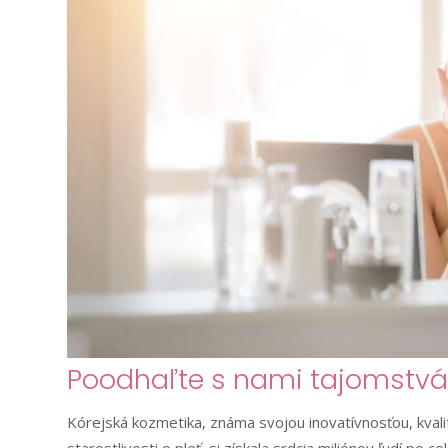
Poodhaľte s nami tajomstvá 
Kórejská kozmetika, známa svojou inovatívnosťou, kvalit