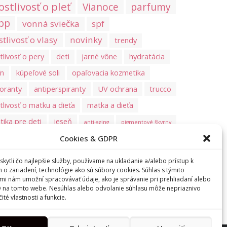
ostlivosť o pleť
Vianoce
parfumy
pp
vonná sviečka
spf
stlivosť o vlasy
novinky
trendy
tlivosť o pery
deti
jarné vône
hydratácia
ín
kúpeľové soli
opaľovacia kozmetika
oranty
antiperspiranty
UV ochrana
trucco
tlivosť o matku a dieťa
matka a dieťa
ika pre deti
jeseň
anti-aging
pigmentové škvrny
Cookies & GDPR
ône
kórejská kozmetika
suchý šampón
vlasy
asta
dentálna hygiena
starostlivosť o zuby
kytli čo najlepšie služby, používame na ukladanie a/alebo prístup k
 o zariadení, technológie ako sú súbory cookies. Súhlas s týmito
utina
bytové vône
K-beauty
história kozmetiky
mi nám umožní spracovávať údaje, ako je správanie pri prehliadaní alebo
D na tomto webe. Nesúhlas alebo odvolanie súhlasu môže nepriaznivo
čité vlastnosti a funkcie.