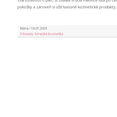
starostlivosti o pleť, si získala srdcia miliónov ľudí po 
pokožky a zároveň si užiť luxusné kozmetické produkty, 
Mária / 16.01.2025
K-beauty
,
kórejská kozmetika