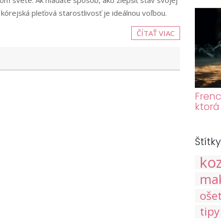
celom svete. Ak hľadáte spôsob, ako zlepšiť stav svojej
kórejská pleťová starostlivosť je ideálnou voľbou.
ČÍTAŤ VIAC
Frenc
ktorá
Štítky
ko
ma
oše
tipy