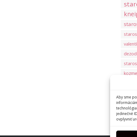
star
knei
staro
staros
valent
dezod
staros
kozmet
letné v
zubná p
Aby sme pos
informáciám
ústna d
technológia
jedinečné I
ovplyvniť ur