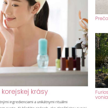
Prečo
korejskej krásy
Furio
voni
nými ingredienciami a unikátnymi rituálmi