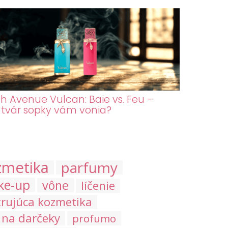
h Avenue Vulcan: Baie vs. Feu –
 tvár sopky vám vonia?
zmetika
parfumy
ke-up
vône
líčenie
trujúca kozmetika
 na darčeky
profumo