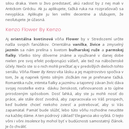
silou draka. Viem si živo predstaviť, akú radosť by z nej mali v
Antickom Grécku. Ak ju aplikujete, ťažká ruka na rozprašovači sa
nevypláca. Aplikujte ju len veľmi decentne a sľubujem, že
neoľutujete. Je úžasná.
Kenzo Flower By Kenzo
Aj
orientálna kvetinová
vôňa
Flower
by v Stredozemí určite
našla svojich fanúšikov. Orientálna
vanilka
,
živice
a zmyselný
jazmín
sa nám prelína s kvetom
bulharskej ruže
a
parmskej
fialky
. Všetko tóny dôverne známe a využívané v danej dobe
nielen pre svoj efekt podporujúci vášeň, ale tiež na náboženské
účely. Niečo ste si o nich mohli prečítať aj v predošlých dieloch tohto
seriálu. Vôňa
Flower By Kenzo
víta lásku a jej majstrovstvo spočíva v
tom, že aj napriek týmto silným zložkám nie je prehnane ťažká.
Romantika ruže, intimita fialky a jazmínu a tajomný závan živíc dáva
svojej nositeľke extra dávku ženskosti, rafinovanosti a to úplne
prirodzeným spôsobom. Dosť ľahká, aby ste ju mohli nosiť do
práce, ale stále dosť zvodná, aby zapracovala vo Váš prospech,
keď budete chcieť niekoho zviesť a potrebovať, aby si Vás
zapamätal. Pamäť bude slúžiť, lebo túto vôňu rozhodne neucítite
na každej dáme. A ten púdrový základ? Elegancia ako vyšitá. O tejto
vôni i vôni
Insolence
by mohol byť v budúcnosti samostatný článok.
Je čo chváliť.