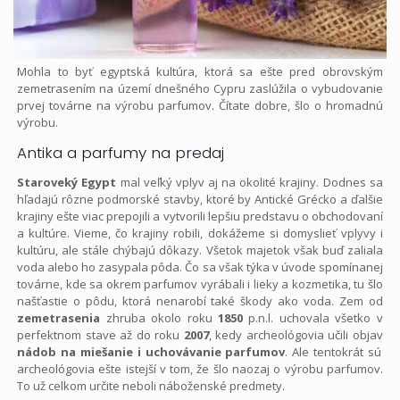
Mohla to byť egyptská kultúra, ktorá sa ešte pred obrovským
zemetrasením na území dnešného Cypru zaslúžila o vybudovanie
prvej továrne na výrobu parfumov. Čítate dobre, šlo o hromadnú
výrobu.
Antika a parfumy na predaj
Staroveký Egypt
mal veľký vplyv aj na okolité krajiny. Dodnes sa
hľadajú rôzne podmorské stavby, ktoré by Antické Grécko a ďalšie
krajiny ešte viac prepojili a vytvorili lepšiu predstavu o obchodovaní
a kultúre. Vieme, čo krajiny robili, dokážeme si domyslieť vplyvy i
kultúru, ale stále chýbajú dôkazy. Všetok majetok však buď zaliala
voda alebo ho zasypala pôda. Čo sa však týka v úvode spomínanej
továrne, kde sa okrem parfumov vyrábali i lieky a kozmetika, tu šlo
našťastie o pôdu, ktorá nenarobí také škody ako voda. Zem od
zemetrasenia
zhruba okolo roku
1850
p.n.l. uchovala všetko v
perfektnom stave až do roku
2007
, kedy archeológovia učili objav
nádob na miešanie i uchovávanie parfumov
. Ale tentokrát sú
archeológovia ešte istejší v tom, že šlo naozaj o výrobu parfumov.
To už celkom určite neboli náboženské predmety.