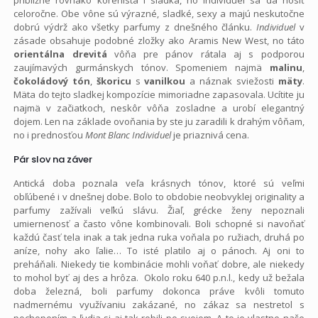
celoročne. Obe vône sú výrazné, sladké, sexy a majú neskutočne
dobrú výdrž ako všetky parfumy z dnešného článku.
Individuel
v
zásade obsahuje podobné zložky ako Aramis New West, no táto
orientálna drevitá
vôňa pre pánov rátala aj s podporou
zaujímavých gurmánskych tónov. Spomeniem najmä
malinu
,
čokoládový tón
,
škoricu
s
vanilkou
a náznak sviežosti
mäty
.
Mäta do tejto sladkej kompozície mimoriadne zapasovala. Ucítite ju
najmä v začiatkoch, neskôr vôňa zosladne a urobí elegantný
dojem. Len na základe ovoňania by ste ju zaradili k drahým vôňam,
no i prednosťou
Mont Blanc Individuel
je priaznivá cena.
Pár slov na záver
Antická doba poznala veľa krásnych tónov, ktoré sú veľmi
obľúbené i v dnešnej dobe. Bolo to obdobie neobvyklej originality a
parfumy zažívali veľkú slávu. Žiaľ, grécke ženy nepoznali
umiernenosť a často vône kombinovali. Boli schopné si navoňať
každú časť tela inak a tak jedna ruka voňala po ružiach, druhá po
aníze, nohy ako ľalie… To isté platilo aj o pánoch. Aj oni to
preháňali. Niekedy tie kombinácie mohli voňať dobre, ale niekedy
to mohol byť aj des a hrôza. Okolo roku 640 p.n.l., kedy už bežala
doba železná, boli parfumy dokonca práve kvôli tomuto
nadmernému využívaniu zakázané, no zákaz sa nestretol s
pochopením a ľudia si aj tak robili po svojom. A to je vlastne naše