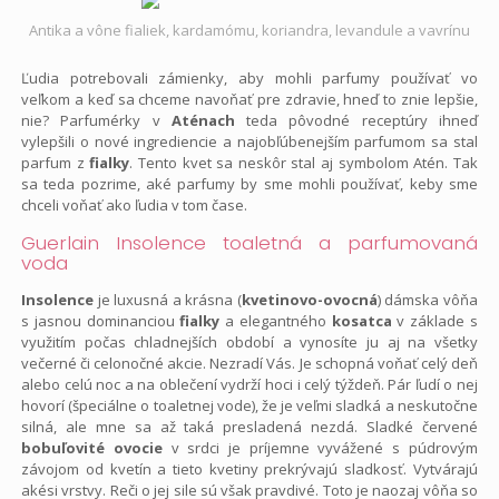
Antika a vône fialiek, kardamómu, koriandra, levandule a vavrínu
Ľudia potrebovali zámienky, aby mohli parfumy používať vo
veľkom a keď sa chceme navoňať pre zdravie, hneď to znie lepšie,
nie? Parfumérky v
Aténach
teda pôvodné receptúry ihneď
vylepšili o nové ingrediencie a najobľúbenejším parfumom sa stal
parfum z
fialky
. Tento kvet sa neskôr stal aj symbolom Atén. Tak
sa teda pozrime, aké parfumy by sme mohli používať, keby sme
chceli voňať ako ľudia v tom čase.
Guerlain Insolence toaletná a parfumovaná
voda
Insolence
je luxusná a krásna (
kvetinovo-ovocná
) dámska vôňa
s jasnou dominanciou
fialky
a elegantného
kosatca
v základe s
využitím počas chladnejších období a vynosíte ju aj na všetky
večerné či celonočné akcie. Nezradí Vás. Je schopná voňať celý deň
alebo celú noc a na oblečení vydrží hoci i celý týždeň. Pár ľudí o nej
hovorí (špeciálne o toaletnej vode), že je veľmi sladká a neskutočne
silná, ale mne sa až taká presladená nezdá. Sladké červené
bobuľovité ovocie
v srdci je príjemne vyvážené s púdrovým
závojom od kvetín a tieto kvetiny prekrývajú sladkosť. Vytvárajú
akési vrstvy. Reči o jej sile sú však pravdivé. Toto je naozaj vôňa so