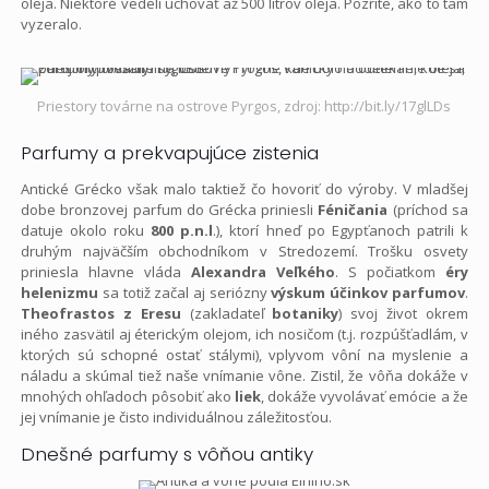
oleja. Niektoré vedeli uchovať až 500 litrov oleja. Pozrite, ako to tam
vyzeralo.
Priestory továrne na ostrove Pyrgos, zdroj: http://bit.ly/17glLDs
Parfumy a prekvapujúce zistenia
Antické Grécko však malo taktiež čo hovoriť do výroby. V mladšej
dobe bronzovej parfum do Grécka priniesli
Féničania
(príchod sa
datuje okolo roku
800 p.n.l
.), ktorí hneď po Egypťanoch patrili k
druhým najväčším obchodníkom v Stredozemí. Trošku osvety
priniesla hlavne vláda
Alexandra Veľkého
. S počiatkom
éry
helenizmu
sa totiž začal aj seriózny
výskum účinkov parfumov
.
Theofrastos z Eresu
(zakladateľ
botaniky
) svoj život okrem
iného zasvätil aj éterickým olejom, ich nosičom (t.j. rozpúšťadlám, v
ktorých sú schopné ostať stálymi), vplyvom vôní na myslenie a
náladu a skúmal tiež naše vnímanie vône. Zistil, že vôňa dokáže v
mnohých ohľadoch pôsobiť ako
liek
, dokáže vyvolávať emócie a že
jej vnímanie je čisto individuálnou záležitosťou.
Dnešné parfumy s vôňou antiky