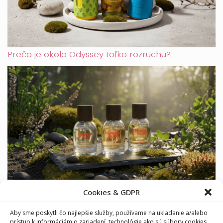
Prečo je okolo Odyssey toľko rozruchu?
Furiosa: česká značka parfémov, ktorá vonia
Cookies & GDPR
odvahou
Aby sme poskytli čo najlepšie služby, používame na ukladanie a/alebo
prístup k informáciám o zariadení, technológie ako sú súbory cookies.