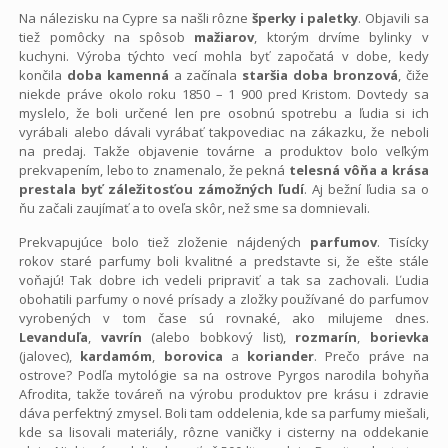
Na nálezisku na Cypre sa našli rôzne
šperky i paletky
. Objavili sa
tiež pomôcky na spôsob
mažiarov
, ktorým drvíme bylinky v
kuchyni. Výroba týchto vecí mohla byť započatá v dobe, kedy
končila
doba kamenná
a začínala
staršia doba bronzová
, čiže
niekde práve okolo roku 1850 – 1 900 pred Kristom. Dovtedy sa
myslelo, že boli určené len pre osobnú spotrebu a ľudia si ich
vyrábali alebo dávali vyrábať takpovediac na zákazku, že neboli
na predaj. Takže objavenie továrne a produktov bolo veľkým
prekvapením, lebo to znamenalo, že pekná
telesná vôňa a krása
prestala byť záležitosťou zámožných ľudí
. Aj bežní ľudia sa o
ňu začali zaujímať a to oveľa skôr, než sme sa domnievali.
Prekvapujúce bolo tiež zloženie nájdených
parfumov
. Tisícky
rokov staré parfumy boli kvalitné a predstavte si, že ešte stále
voňajú! Tak dobre ich vedeli pripraviť a tak sa zachovali. Ľudia
obohatili parfumy o nové prísady a zložky používané do parfumov
vyrobených v tom čase sú rovnaké, ako milujeme dnes.
Levanduľa
,
vavrín
(alebo bobkový list),
rozmarín
,
borievka
(jalovec),
kardamóm
,
borovica
a
koriander
. Prečo práve na
ostrove? Podľa mytológie sa na ostrove Pyrgos narodila bohyňa
Afrodita, takže továreň na výrobu produktov pre krásu i zdravie
dáva perfektný zmysel. Boli tam oddelenia, kde sa parfumy miešali,
kde sa lisovali materiály, rôzne vaničky i cisterny na oddekanie