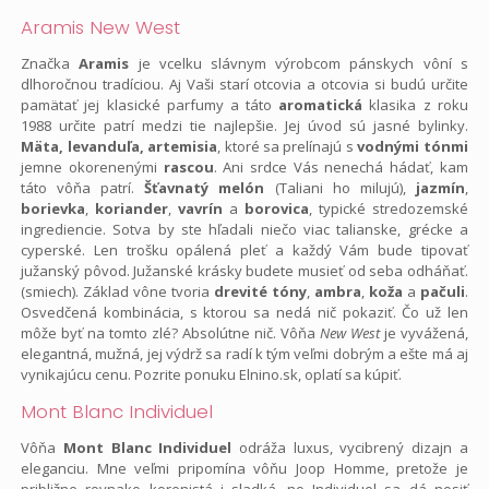
Aramis New West
Značka
Aramis
je vcelku slávnym výrobcom pánskych vôní s
dlhoročnou tradíciou. Aj Vaši starí otcovia a otcovia si budú určite
pamätať jej klasické parfumy a táto
aromatická
klasika z roku
1988 určite patrí medzi tie najlepšie. Jej úvod sú jasné bylinky.
Mäta, levanduľa, artemisia
, ktoré sa prelínajú s
vodnými tónmi
jemne okorenenými
rascou
. Ani srdce Vás nenechá hádať, kam
táto vôňa patrí.
Šťavnatý melón
(Taliani ho milujú),
jazmín
,
borievka
,
koriander
,
vavrín
a
borovica
, typické stredozemské
ingrediencie. Sotva by ste hľadali niečo viac talianske, grécke a
cyperské. Len trošku opálená pleť a každý Vám bude tipovať
južanský pôvod. Južanské krásky budete musieť od seba odháňať.
(smiech). Základ vône tvoria
drevité
tóny
,
ambra
,
koža
a
pačuli
.
Osvedčená kombinácia, s ktorou sa nedá nič pokaziť. Čo už len
môže byť na tomto zlé? Absolútne nič. Vôňa
New West
je vyvážená,
elegantná, mužná, jej výdrž sa radí k tým veľmi dobrým a ešte má aj
vynikajúcu cenu. Pozrite ponuku Elnino.sk, oplatí sa kúpiť.
Mont Blanc Individuel
Vôňa
Mont Blanc Individuel
odráža luxus, vycibrený dizajn a
eleganciu. Mne veľmi pripomína vôňu Joop Homme, pretože je
približne rovnako korenistá i sladká, no Individuel sa dá nosiť