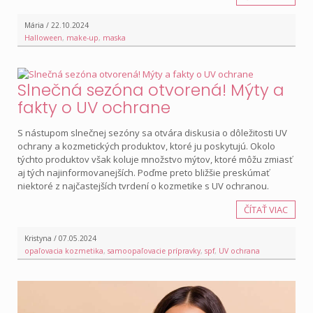
Mária / 22.10.2024
Halloween
,
make-up
,
maska
Slnečná sezóna otvorená! Mýty a
fakty o UV ochrane
S nástupom slnečnej sezóny sa otvára diskusia o dôležitosti UV
ochrany a kozmetických produktov, ktoré ju poskytujú. Okolo
týchto produktov však koluje množstvo mýtov, ktoré môžu zmiasť
aj tých najinformovanejších. Poďme preto bližšie preskúmať
niektoré z najčastejších tvrdení o kozmetike s UV ochranou.
ČÍTAŤ VIAC
Kristyna / 07.05.2024
opaľovacia kozmetika
,
samoopaľovacie prípravky
,
spf
,
UV ochrana