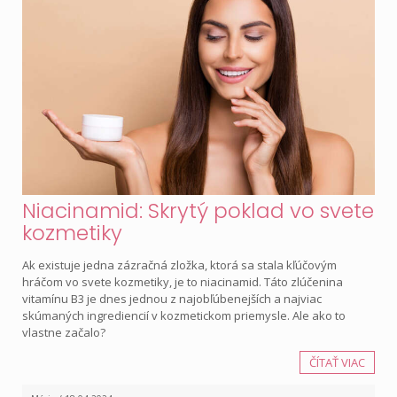
Niacinamid: Skrytý poklad vo svete
kozmetiky
Ak existuje jedna zázračná zložka, ktorá sa stala kľúčovým
hráčom vo svete kozmetiky, je to niacinamid. Táto zlúčenina
vitamínu B3 je dnes jednou z najobľúbenejších a najviac
skúmaných ingrediencií v kozmetickom priemysle. Ale ako to
vlastne začalo?
ČÍTAŤ VIAC