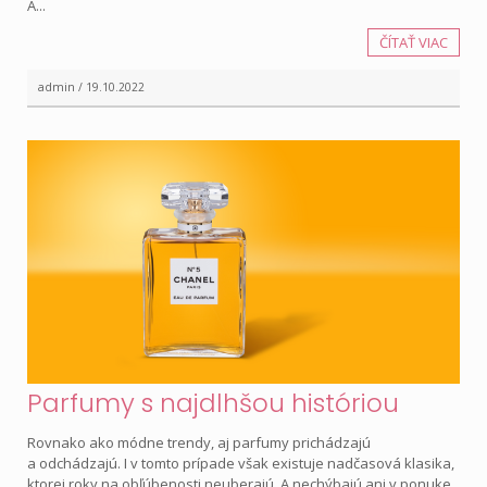
A...
ČÍTAŤ VIAC
admin / 19.10.2022
Parfumy s najdlhšou históriou
Rovnako ako módne trendy, aj parfumy prichádzajú
a odchádzajú. I v tomto prípade však existuje nadčasová klasika,
ktorej roky na obľúbenosti neuberajú. A nechýbajú ani v ponuke