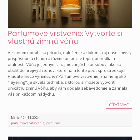
Parfumové vrstvenie: Vytvorte si
vlastnú zimnú vôňu
V zimnom období sa príroda, oblečenie a dokonca aj naše zmysly
prispôsobujú chladu a túžime po pocite tepla, pohodlia a
útulnosti. Vôňa je jedným z najmocnejších spôsobov, ako sa
obaliť do hrejivých tónov, ktoré nám tento pocit sprostredkujú.
Hľadáte niečo výnimočné? Parfumové vrstvenie, známe aj ako
"layering", je skvelá technika, s ktorou si môžete vytvoriť
unikátnu zimnú vôňu, aby vám dodala sebavedomie a zahriala
vás pri každom nádychu.
ČÍTAŤ VIAC
Mária / 04.11.2024
parfumové vrtstvenie
,
parfumy