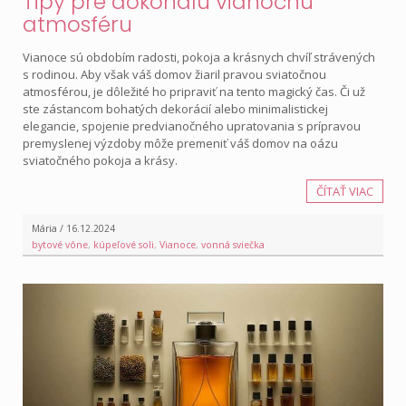
Tipy pre dokonalú vianočnú
atmosféru
Vianoce sú obdobím radosti, pokoja a krásnych chvíľ strávených
s rodinou. Aby však váš domov žiaril pravou sviatočnou
atmosférou, je dôležité ho pripraviť na tento magický čas. Či už
ste zástancom bohatých dekorácií alebo minimalistickej
elegancie, spojenie predvianočného upratovania s prípravou
premyslenej výzdoby môže premeniť váš domov na oázu
sviatočného pokoja a krásy.
ČÍTAŤ VIAC
Mária / 16.12.2024
bytové vône
,
kúpeľové soli
,
Vianoce
,
vonná sviečka