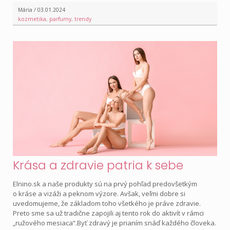
Mária / 03.01.2024
kozmetika
,
parfumy
,
trendy
Krása a zdravie patria k sebe
Elnino.sk a naše produkty sú na prvý pohľad predovšetkým
o kráse a vizáži a peknom výzore. Avšak, veľmi dobre si
uvedomujeme, že základom toho všetkého je práve zdravie.
Preto sme sa už tradične zapojili aj tento rok do aktivít v rámci
„ružového mesiaca“.Byť zdravý je prianím snáď každého človeka.