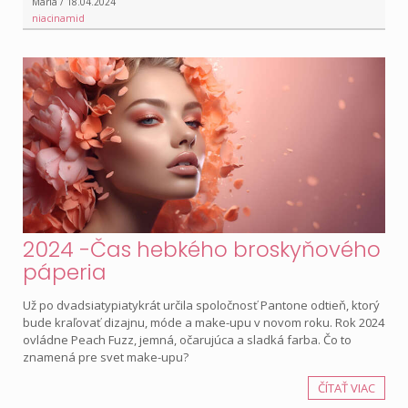
Mária / 18.04.2024
niacinamid
2024 -Čas hebkého broskyňového
páperia
Už po dvadsiatypiatykrát určila spoločnosť Pantone odtieň, ktorý
bude kraľovať dizajnu, móde a make-upu v novom roku. Rok 2024
ovládne Peach Fuzz, jemná, očarujúca a sladká farba. Čo to
znamená pre svet make-upu?
ČÍTAŤ VIAC