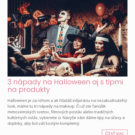
3 nápady na Halloween aj s tipmi
na produkty
Halloween je za rohom a ak hľadáš inšpiráciu na nezabudnuteľný
look, máme tu tri nápady na makeup. Či už ste fanúšik
mimozemských svetov, filmových postáv alebo tradičných
kultúrnych osláv, vyberiete si. Navyše vám dáme tipy na účesy a
doplnky, aby bol váš kostým kompletný.
ČÍTAŤ VIAC