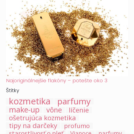
Najoriginálnejšie flakóny – potešte oko 3
Štítky
kozmetika
parfumy
make-up
vône
líčenie
ošetrujúca kozmetika
tipy na darčeky
profumo
starostlivosť o pleť
Vianoce
parfumy