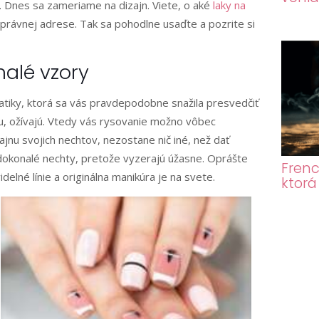
e. Dnes sa zameriame na dizajn. Viete, o aké
laky na
správnej adrese. Tak sa pohodlne usaďte a pozrite si
alé vzory
iky, ktorá sa vás pravdepodobne snažila presvedčiť
u, ožívajú. Vtedy vás rysovanie možno vôbec
nu svojich nechtov, nezostane nič iné, než dať
dokonalé nechty, pretože vyzerajú úžasne. Oprášte
Frenc
delné línie a originálna manikúra je na svete.
ktorá