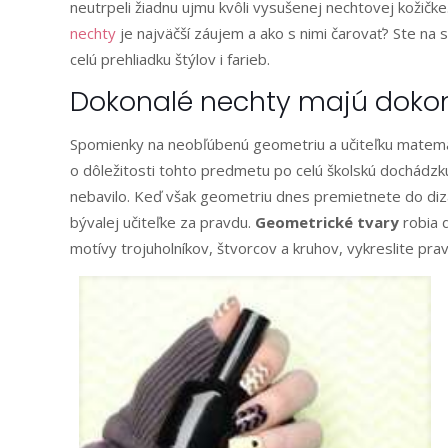
neutrpeli žiadnu ujmu kvôli vysušenej nechtovej kožičk
nechty
je najväčší záujem a ako s nimi čarovať? Ste na 
celú prehliadku štýlov i farieb.
Dokonalé nechty majú dokon
Spomienky na neobľúbenú geometriu a učiteľku matemat
o dôležitosti tohto predmetu po celú školskú dochádzk
nebavilo. Keď však geometriu dnes premietnete do dizaj
bývalej učiteľke za pravdu.
Geometrické tvary
robia 
motívy trojuholníkov, štvorcov a kruhov, vykreslite pravi