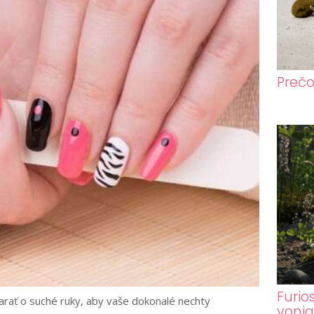
Prečo
Furio
tarať o suché ruky, aby vaše dokonalé nechty
voni