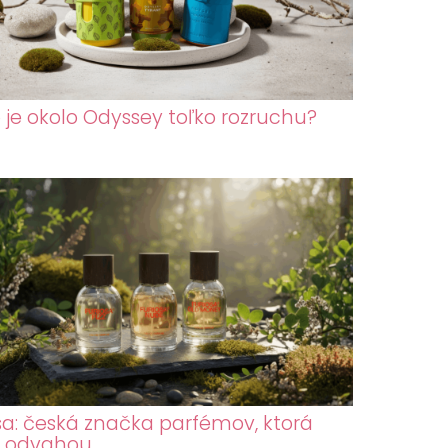
 je okolo Odyssey toľko rozruchu?
sa: česká značka parfémov, ktorá
a odvahou