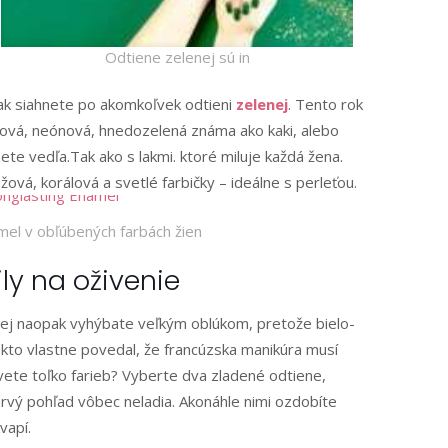
Odtiene zelenej sú in
ak siahnete po akomkoľvek odtieni
zelenej
. Tento rok
agdová, neónová, hnedozelená známa ako kaki, alebo
ete vedľa.Tak ako s lakmi. ktoré miluje každá žena.
ová, korálová a svetlé farbičky – ideálne s perleťou.
mel v obľúbených farbách žien
y na oživenie
 jej naopak vyhýbate veľkým oblúkom, pretože bielo-
kto vlastne povedal, že francúzska manikúra musí
 svete toľko farieb? Vyberte dva zladené odtiene,
prvý pohľad vôbec neladia. Akonáhle nimi ozdobíte
vapí.