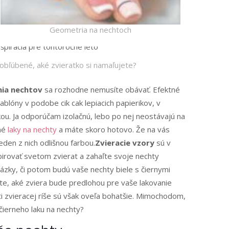
Geometria na nechtoch
obľúbené, aké zvieratko si namaľujete?
nia nechtov
sa rozhodne nemusíte obávať. Efektné
ablóny v podobe cik cak lepiacich papierikov, v
kou. Ja odporúčam izolačnú, lebo po nej neostávajú na
bné
laky na nechty
a máte skoro hotovo. Že na vás
eden z nich odlišnou farbou.
Zvieracie vzory
sú v
pirovať svetom zvierat a zahaľte svoje nechty
tázky, či potom budú vaše nechty biele s čiernymi
jte, aké zviera bude predlohou pre vaše lakovanie
i zvieracej ríše sú však oveľa bohatšie. Mimochodom,
čierneho laku na nechty?