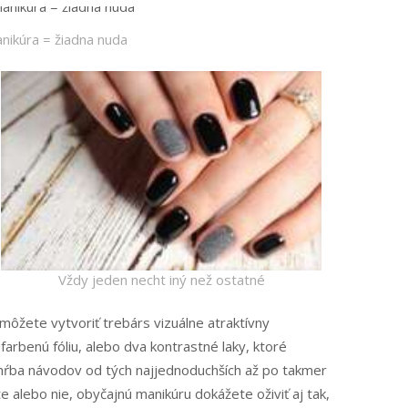
nikúra = žiadna nuda
Vždy jeden necht iný než ostatné
ôžete vytvoriť trebárs vizuálne atraktívny
farbenú fóliu, alebo dva kontrastné laky, ktoré
 hŕba návodov od tých najjednoduchších až po takmer
 alebo nie, obyčajnú manikúru dokážete oživiť aj tak,