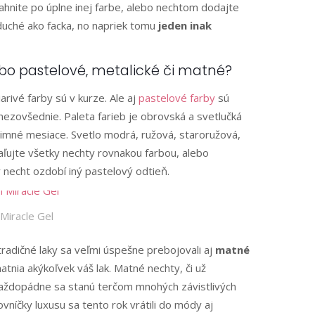
Siahnite po úplne inej farbe, alebo nechtom dodajte
duché ako facka, no napriek tomu
jeden inak
ebo pastelové, metalické či matné?
rivé farby sú v kurze. Ale aj
pastelové farby
sú
nezovšednie. Paleta farieb je obrovská a svetlučká
zimné mesiace. Svetlo modrá, ružová, staroružová,
maľujte všetky nechty rovnakou farbou, alebo
 necht ozdobí iný pastelový odtieň.
Miracle Gel
tradičné laky sa veľmi úspešne prebojovali aj
matné
atnia akýkoľvek váš lak. Matné nechty, či už
každopádne sa stanú terčom mnohých závistlivých
níčky luxusu sa tento rok vrátili do módy aj