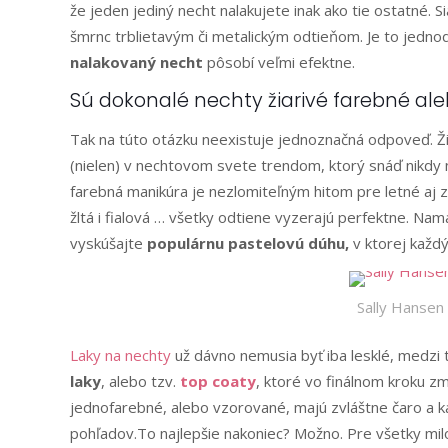
že jeden jediný necht nalakujete inak ako tie ostatné. 
šmrnc trblietavým či metalickým odtieňom. Je to jedno
nalakovaný necht
pôsobí veľmi efektne.
Sú dokonalé nechty žiarivé farebné al
Tak na túto otázku neexistuje jednoznačná odpoveď. Žia
(nielen) v nechtovom svete trendom, ktorý snáď nikdy 
farebná manikúra je nezlomiteľným hitom pre letné aj 
žltá i fialová … všetky odtiene vyzerajú perfektne. Na
vyskúšajte
populárnu pastelovú dúhu,
v ktorej každý
Sally Hansen 
Laky na nechty
už dávno nemusia byť iba lesklé, medzi 
laky
, alebo tzv.
top coaty
, ktoré vo finálnom kroku zm
jednofarebné, alebo vzorované, majú zvláštne čaro a 
pohľadov.To najlepšie nakoniec? Možno. Pre všetky milov