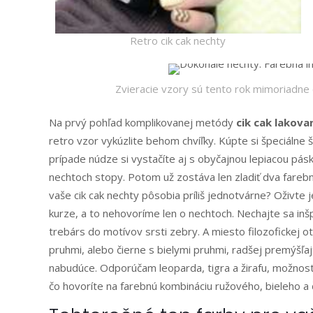
Retro cik cak nechty
Zvieracie vzory sú tento rok mimoriadne 
Na prvý pohľad komplikovanej metódy
cik cak lakova
retro vzor vykúzlite behom chvíľky. Kúpte si špeciálne š
prípade núdze si vystačíte aj s obyčajnou lepiacou pás
nechtoch stopy. Potom už zostáva len zladiť dva fare
vaše cik cak nechty pôsobia príliš jednotvárne? Oživte j
kurze, a to nehovoríme len o nechtoch. Nechajte sa inš
trebárs do motívov srsti zebry. A miesto filozofickej o
pruhmi, alebo čierne s bielymi pruhmi, radšej premýšľa
nabudúce. Odporúčam leoparda, tigra a žirafu, možnost
čo hovoríte na farebnú kombináciu ružového, bieleho a 