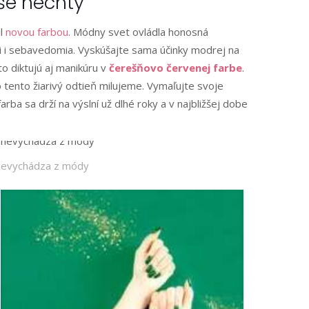
še nechty
l
novou farbou
. Módny svet ovládla honosná
ti i sebavedomia. Vyskúšajte sama účinky modrej na
to diktujú aj manikúru v
čerešňovo červenej farbe
.
o tento žiarivý odtieň milujeme. Vymaľujte svoje
ba sa drží na výslní už dlhé roky a v najbližšej dobe
nevychádza z módy