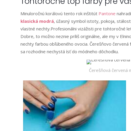
Tohtoročné top farby pre va
Minuloročnú korálovú tento rok inštitút
Pantone
nahradi
klasická modrá
, úžasný symbol istoty, pokoja, stálos
vlastné nechty.Profesionálni vizážisti pre tohtoročné le
Dobre, to možno neznie príliš originálne, ale my v Elnin
nechty farbou obľúbeného ovocia. Čerešňovo červená far
sa rozhodne nechystá ísť do módneho dôchodku.
Čerešňová červená 