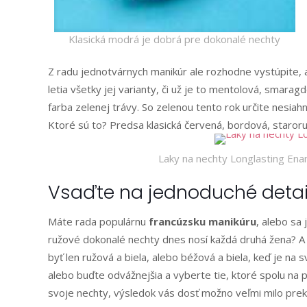
Klasická modrá je dobrá pre dokonalé nechty
Z radu jednotvárnych manikúr ale rozhodne vystúpite, 
letia všetky jej varianty, či už je to mentolová, smar
farba zelenej trávy. So zelenou tento rok určite nesiahn
Ktoré sú to? Predsa klasická červená, bordová, staroruž
Laky na nechty Longlasting Ena
Vsaďte na jednoduché detail
Máte rada populárnu
francúzsku manikúru
, alebo sa
ružové dokonalé nechty dnes nosí každá druhá žena? A 
byť len ružová a biela, alebo béžová a biela, keď je na
alebo buďte odvážnejšia a vyberte tie, ktoré spolu na 
svoje nechty, výsledok vás dosť možno veľmi milo prek