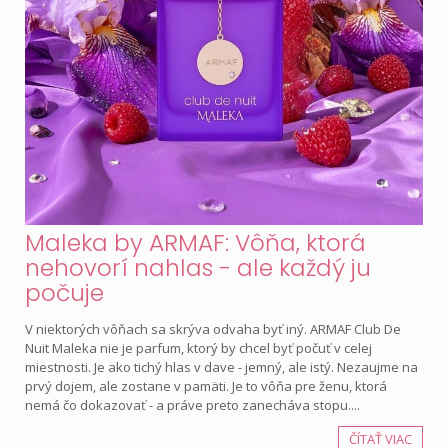
Maleka by ARMAF: Vôňa, ktorá
nehovorí nahlas - ale každý ju
počuje
V niektorých vôňach sa skrýva odvaha byť iný. ARMAF Club De
Nuit Maleka nie je parfum, ktorý by chcel byť počuť v celej
miestnosti. Je ako tichý hlas v dave - jemný, ale istý. Nezaujme na
prvý dojem, ale zostane v pamäti. Je to vôňa pre ženu, ktorá
nemá čo dokazovať - a práve preto zanecháva stopu....
ČÍTAŤ VIAC