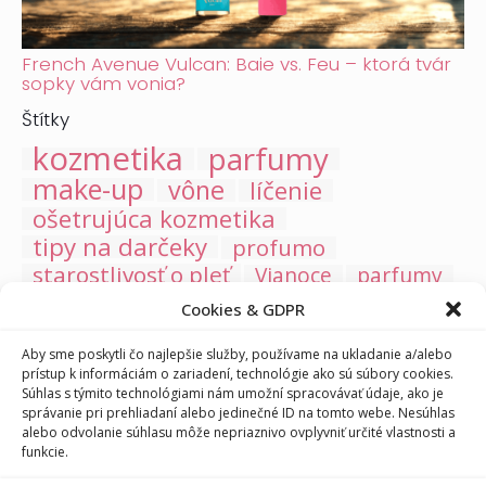
French Avenue Vulcan: Baie vs. Feu – ktorá tvár
sopky vám vonia?
Štítky
kozmetika
parfumy
make-up
vône
líčenie
ošetrujúca kozmetika
tipy na darčeky
profumo
starostlivosť o pleť
Vianoce
parfumy
kneipp
vonná sviečka
spf
Cookies & GDPR
starostlivosť o vlasy
novinky
trendy
Aby sme poskytli čo najlepšie služby, používame na ukladanie a/alebo
starostlivosť o pery
deti
jarné vône
hydratácia
prístup k informáciám o zariadení, technológie ako sú súbory cookies.
valentín
kúpeľové soli
opaľovacia kozmetika
Súhlas s týmito technológiami nám umožní spracovávať údaje, ako je
dezodoranty
antiperspiranty
UV ochrana
trucco
správanie pri prehliadaní alebo jedinečné ID na tomto webe. Nesúhlas
alebo odvolanie súhlasu môže nepriaznivo ovplyvniť určité vlastnosti a
starostlivosť o matku a dieťa
matka a dieťa
funkcie.
kozmetika pre deti
jeseň
anti-aging
pigmentové škvrny