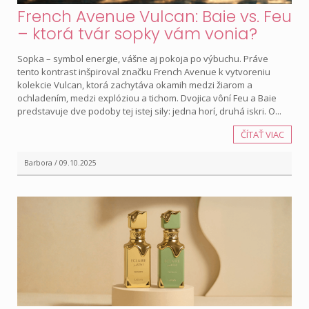
French Avenue Vulcan: Baie vs. Feu
– ktorá tvár sopky vám vonia?
Sopka – symbol energie, vášne aj pokoja po výbuchu. Práve
tento kontrast inšpiroval značku French Avenue k vytvoreniu
kolekcie Vulcan, ktorá zachytáva okamih medzi žiarom a
ochladením, medzi explóziou a tichom. Dvojica vôní Feu a Baie
predstavuje dve podoby tej istej sily: jedna horí, druhá iskri. O...
ČÍTAŤ VIAC
Barbora / 09.10.2025