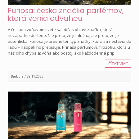
Furiosa: česká značka parfémov,
ktorá vonia odvahou
V českom voňavom svete sa občas objaví značka, ktorá
nezapadne do šede. Nie preto, že je hlučná, ale preto, že je
autentická. Furiosa je presne ten typ značky, ktorá sa nestavia do
radu – naopak ho prepisuje. Prináša parfumovú filozofiu, ktorá u
nás dlho chýbala: vôňa ako postoj, ako každodenná prip...
ČÍTAŤ VIAC
Barbora / 28.11.2025