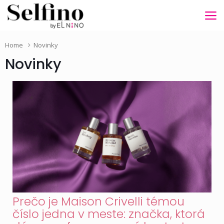
Home
Novinky
Novinky
Prečo je Maison Crivelli témou
číslo jedna v meste: značka, ktorá