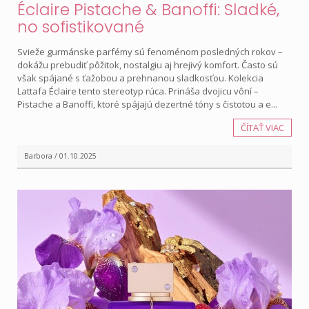
Éclaire Pistache & Banoffi: Sladké,
no sofistikované
Svieže gurmánske parfémy sú fenoménom posledných rokov –
dokážu prebudiť pôžitok, nostalgiu aj hrejivý komfort. Často sú
však spájané s ťažobou a prehnanou sladkosťou. Kolekcia
Lattafa Éclaire tento stereotyp rúca. Prináša dvojicu vôní –
Pistache a Banoffi, ktoré spájajú dezertné tóny s čistotou a e...
ČÍTAŤ VIAC
Barbora / 01.10.2025