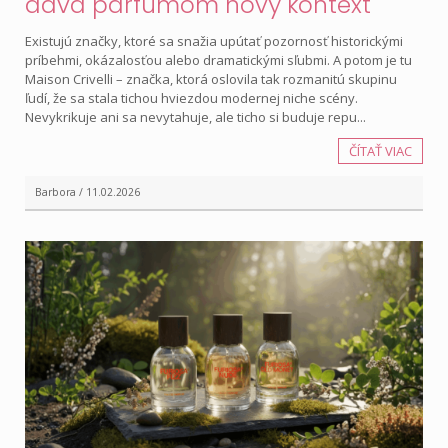
dáva parfumom nový kontext
Existujú značky, ktoré sa snažia upútať pozornosť historickými
príbehmi, okázalosťou alebo dramatickými sľubmi. A potom je tu
Maison Crivelli – značka, ktorá oslovila tak rozmanitú skupinu
ľudí, že sa stala tichou hviezdou modernej niche scény.
Nevykrikuje ani sa nevytahuje, ale ticho si buduje repu...
ČÍTAŤ VIAC
Barbora / 11.02.2026