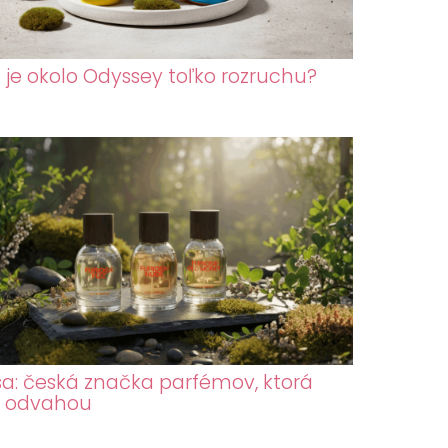
 je okolo Odyssey toľko rozruchu?
sa: česká značka parfémov, ktorá
a odvahou