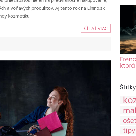
ou príležitosťou nielen na predvianočné nakupovanie,
ch a voňavých produktov. Aj tento rok na Elnino.sk
endy kozmetiku.
ČÍTAŤ VIAC
Frenc
ktorá
Štítky
ko
ma
oše
tipy