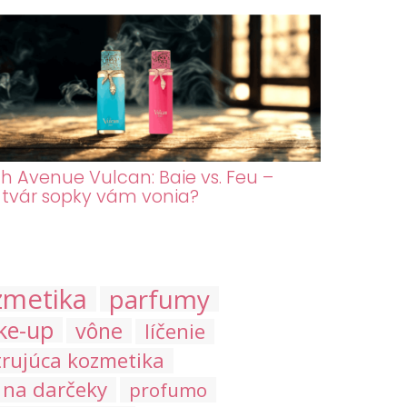
h Avenue Vulcan: Baie vs. Feu –
 tvár sopky vám vonia?
zmetika
parfumy
ke-up
vône
líčenie
trujúca kozmetika
 na darčeky
profumo