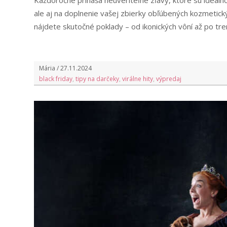
Každoročne prináša neuveriteľné zľavy, ktoré sú ideáln
ale aj na doplnenie vašej zbierky obľúbených kozmetický
nájdete skutočné poklady – od ikonických vôní až po tr
Mária / 27.11.2024
black friday
,
tipy na darčeky
,
virálne hity
,
výpredaj