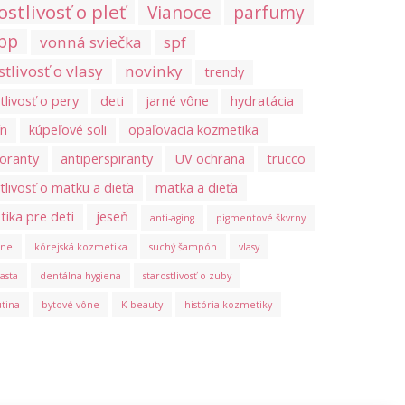
ostlivosť o pleť
Vianoce
parfumy
pp
vonná sviečka
spf
stlivosť o vlasy
novinky
trendy
tlivosť o pery
deti
jarné vône
hydratácia
ín
kúpeľové soli
opaľovacia kozmetika
oranty
antiperspiranty
UV ochrana
trucco
tlivosť o matku a dieťa
matka a dieťa
ika pre deti
jeseň
anti-aging
pigmentové škvrny
ône
kórejská kozmetika
suchý šampón
vlasy
asta
dentálna hygiena
starostlivosť o zuby
utina
bytové vône
K-beauty
história kozmetiky