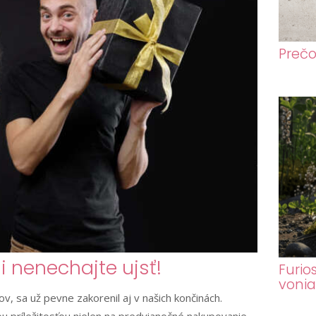
Prečo
si nenechajte ujsť!
Furio
voni
v, sa už pevne zakorenil aj v našich končinách.