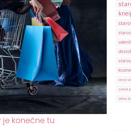
star
knei
staro
staros
valent
dezod
staros
kozmet
letné v
zubná p
ústna d
 je konečne tu