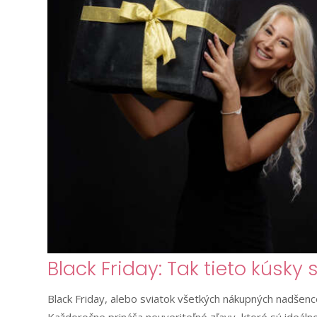
Black Friday: Tak tieto kúsky 
Black Friday, alebo sviatok všetkých nákupných nadšenco