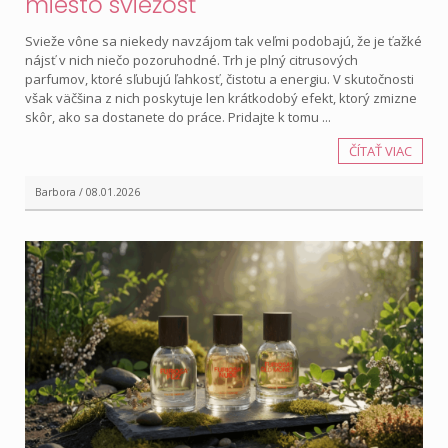
miesto sviežosť
Svieže vône sa niekedy navzájom tak veľmi podobajú, že je ťažké
nájsť v nich niečo pozoruhodné. Trh je plný citrusových
parfumov, ktoré sľubujú ľahkosť, čistotu a energiu. V skutočnosti
však väčšina z nich poskytuje len krátkodobý efekt, ktorý zmizne
skôr, ako sa dostanete do práce. Pridajte k tomu ...
ČÍTAŤ VIAC
Barbora / 08.01.2026