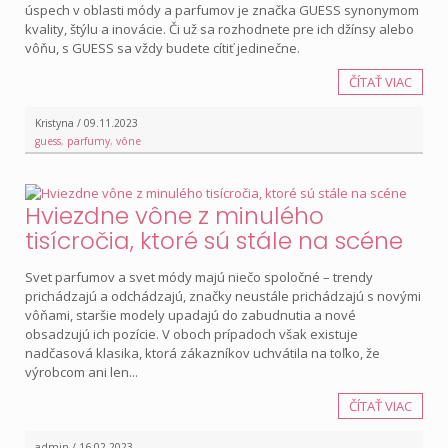
úspech v oblasti módy a parfumov je značka GUESS synonymom
kvality, štýlu a inovácie. Či už sa rozhodnete pre ich džínsy alebo
vôňu, s GUESS sa vždy budete cítiť jedinečne.
ČÍTAŤ VIAC
Kristyna / 09.11.2023
guess
,
parfumy
,
vône
Hviezdne vône z minulého
tisícročia, ktoré sú stále na scéne
Svet parfumov a svet módy majú niečo spoločné – trendy
prichádzajú a odchádzajú, značky neustále prichádzajú s novými
vôňami, staršie modely upadajú do zabudnutia a nové
obsadzujú ich pozície. V oboch prípadoch však existuje
nadčasová klasika, ktorá zákazníkov uchvátila na toľko, že
výrobcom ani len...
ČÍTAŤ VIAC
admin / 16.02.2023