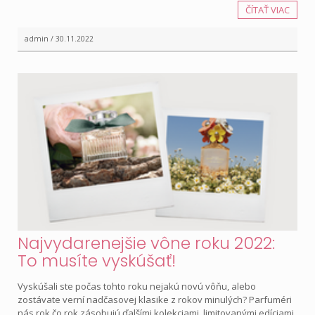
ČÍTAŤ VIAC
admin / 30.11.2022
Najvydarenejšie vône roku 2022:
To musíte vyskúšať!
Vyskúšali ste počas tohto roku nejakú novú vôňu, alebo
zostávate verní nadčasovej klasike z rokov minulých? Parfuméri
nás rok čo rok zásobujú ďalšími kolekciami, limitovanými edíciami