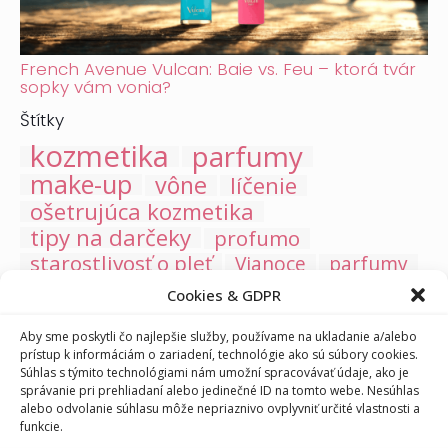
French Avenue Vulcan: Baie vs. Feu – ktorá tvár
sopky vám vonia?
Štítky
kozmetika
parfumy
make-up
vône
líčenie
ošetrujúca kozmetika
tipy na darčeky
profumo
starostlivosť o pleť
Vianoce
parfumy
kneipp
vonná sviečka
spf
Cookies & GDPR
starostlivosť o vlasy
novinky
trendy
Aby sme poskytli čo najlepšie služby, používame na ukladanie a/alebo
starostlivosť o pery
deti
jarné vône
hydratácia
prístup k informáciám o zariadení, technológie ako sú súbory cookies.
valentín
kúpeľové soli
opaľovacia kozmetika
Súhlas s týmito technológiami nám umožní spracovávať údaje, ako je
dezodoranty
antiperspiranty
UV ochrana
trucco
správanie pri prehliadaní alebo jedinečné ID na tomto webe. Nesúhlas
alebo odvolanie súhlasu môže nepriaznivo ovplyvniť určité vlastnosti a
starostlivosť o matku a dieťa
matka a dieťa
funkcie.
kozmetika pre deti
jeseň
anti-aging
pigmentové škvrny