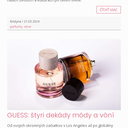
našich životoch a kultúrach po celom svete.
ČÍTAŤ VIAC
Kristyna / 21.03.2024
parfumy
,
vône
GUESS: štyri dekády módy a vôní
Od svojich skromných začiatkov v Los Angeles až po globálny